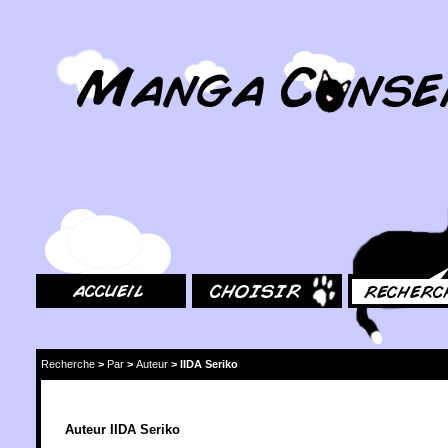
MangaConseil.com
Accueil
Choisir
Rechercher
Recherche
>
Par
>
Auteur
>
IIDA Seriko
Auteur IIDA Seriko