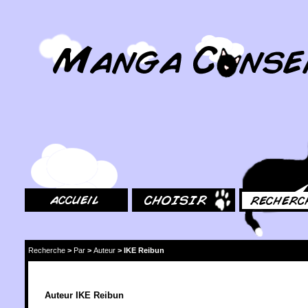
MangaConseil.com
Accueil
Choisir
Rechercher
Recherche
>
Par
>
Auteur
>
IKE Reibun
Auteur IKE Reibun