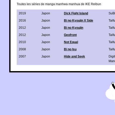
Toutes les séries de manga manhwa manhua de IKE Reibun
2019
Japon
Dick Fight Island
SuB
2016
Japon
Bi no Kyoujin X Side
Taif
2012
Japon
Bi no Kyoujin
Taif
2012
Japon
Geofront
Taif
2010
Japon
Not Equal
Taif
2008
Japon
Bi no Isu
Taif
2007
Japon
Hide and Seek
Digit
Man