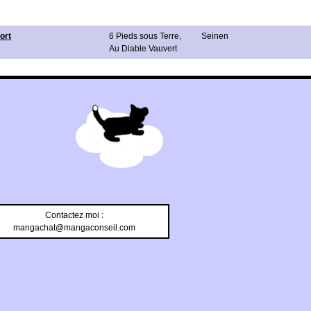
ort
6 Pieds sous Terre
,
Seinen
Au Diable Vauvert
Contactez moi :
mangachat@mangaconseil.com