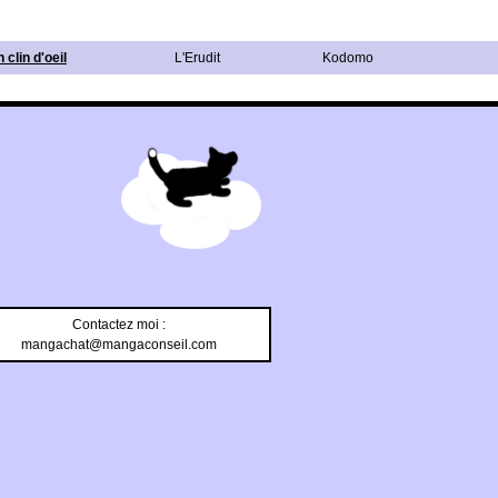
clin d'oeil
L'Erudit
Kodomo
Contactez moi :
mangachat@mangaconseil.com