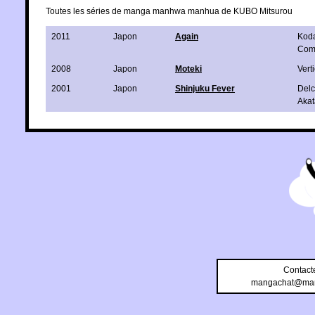
Toutes les séries de manga manhwa manhua de KUBO Mitsurou
2011
Japon
Again
Kod
Com
2008
Japon
Moteki
Verti
2001
Japon
Shinjuku Fever
Delc
Akat
Contact
mangachat@man