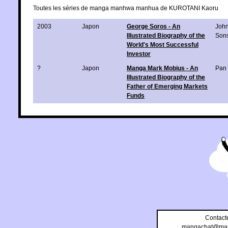
Toutes les séries de manga manhwa manhua de KUROTANI Kaoru
2003
Japon
George Soros - An
John
Illustrated Biography of the
Son
World's Most Successful
Investor
?
Japon
Manga Mark Mobius - An
Pan 
Illustrated Biography of the
Father of Emerging Markets
Funds
Contact
mangachat@man