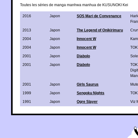
Toutes les séries de manga manhwa manhua de KUSUNOKI Kei
2016
Japon
SOS Mari de Convenance
Harl
Fra
2013
Japon
The Legend of Onikirimaru
Crun
2004
Japon
Innocent W
Kam
2004
Japon
Innocent W
TOK
2001
Japon
Diabolo
Sole
2001
Japon
Diabolo
TOK
Digit
Man
2001
Japon
Girls Saurus
Mute
1999
Japon
Sengoku Nights
TOK
1991
Japon
Ogre Slayer
Viz 