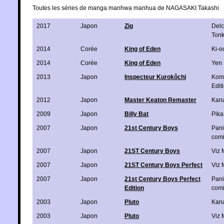
Toutes les séries de manga manhwa manhua de NAGASAKI Takashi
2017
Japon
Zig
Delc
Ton
2014
Corée
King of Eden
Ki-o
2014
Corée
King of Eden
Yen 
2013
Japon
Inspecteur Kurokôchi
Kom
Edit
2012
Japon
Master Keaton Remaster
Kan
2009
Japon
Billy Bat
Pika
2007
Japon
21st Century Boys
Pani
com
2007
Japon
21ST Century Boys
Viz 
2007
Japon
21ST Century Boys Perfect
Viz 
2007
Japon
21st Century Boys Perfect
Pani
Edition
com
2003
Japon
Pluto
Kan
2003
Japon
Pluto
Viz 