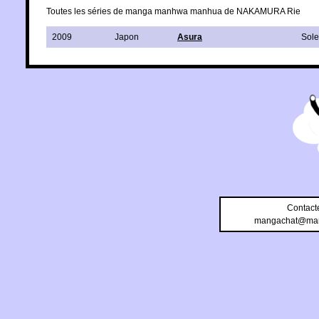
Toutes les séries de manga manhwa manhua de NAKAMURA Rie
2009
Japon
Asura
Sole
Contact
mangachat@man