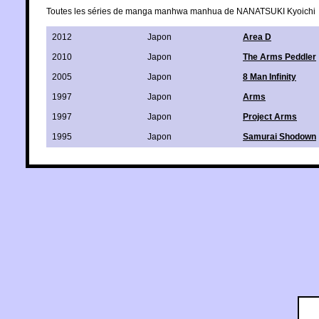
Toutes les séries de manga manhwa manhua de NANATSUKI Kyoichi
2012
Japon
Area D
2010
Japon
The Arms Peddler
2005
Japon
8 Man Infinity
1997
Japon
Arms
1997
Japon
Project Arms
1995
Japon
Samurai Shodown