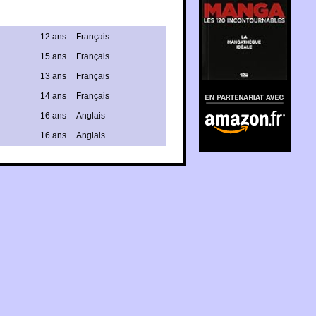
12 ans
Français
15 ans
Français
13 ans
Français
En partenariat avec
14 ans
Français
Amazon.fr
16 ans
Anglais
16 ans
Anglais