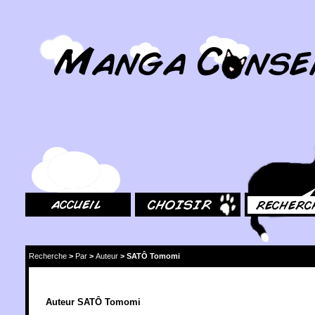
MangaConseil.com
Accueil
Choisir
Rechercher
Recherche
>
Par
>
Auteur
>
SATÔ Tomomi
Auteur SATÔ Tomomi