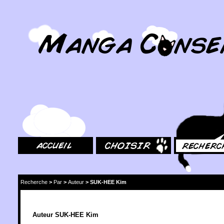
MangaConseil.com
Accueil
Choisir
Rechercher
Recherche
>
Par
>
Auteur
>
SUK-HEE Kim
Auteur SUK-HEE Kim