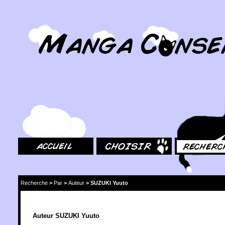
MangaConseil.com
Accueil
Choisir
Rechercher
Recherche
>
Par
>
Auteur
>
SUZUKI Yuuto
Auteur SUZUKI Yuuto