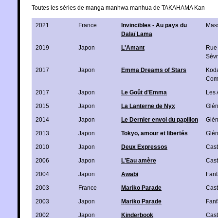
Toutes les séries de manga manhwa manhua de TAKAHAMA Kan
2021
France
Invincibles - Au pays du
Mas
Dalaï Lama
2019
Japon
L'Amant
Rue
Sèv
2017
Japon
Emma Dreams of Stars
Kod
Com
2017
Japon
Le Goût d'Emma
Les 
2015
Japon
La Lanterne de Nyx
Glén
2014
Japon
Le Dernier envol du papillon
Glén
2013
Japon
Tokyo, amour et libertés
Glén
2010
Japon
Deux Expressos
Cas
2006
Japon
L'Eau amère
Cas
2004
Japon
Awabi
Fanf
2003
France
Mariko Parade
Cas
2003
Japon
Mariko Parade
Fanf
2002
Japon
Kinderbook
Cas