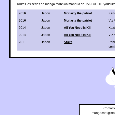
Toutes les séries de manga manhwa manhua de TAKEUCHI Ryousuk
2016
Japon
Moriarty the patriot
Kan
2016
Japon
Moriarty the patriot
Viz 
2014
Japon
All You Need is Kill
Kaz
2014
Japon
All You Need is Kill
Viz 
2011
Japon
St&rs
Pani
com
Contact
mangachat@man