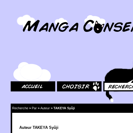
MangaConseil.com
Accueil
Choisir
Rechercher
Recherche
>
Par
>
Auteur
>
TAKEYA Syûji
Auteur TAKEYA Syûji