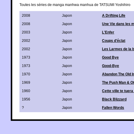
Toutes les séries de manga manhwa manhua de TATSUMI Yoshihiro
2008
Japon
A Drifting Life
2008
Japon
Une Vie dans les 
2003
Japon
L'Enfer
2002
Japon
Coups d'éclat
2002
Japon
Les Larmes de la 
1973
Japon
Good Bye
1973
Japon
Good-Bye
1970
Japon
Abandon The Old I
1969
Japon
The Push Man & Ot
1960
Japon
Cette ville te tuer
1956
Japon
Black Blizzard
?
Japon
Fallen Words