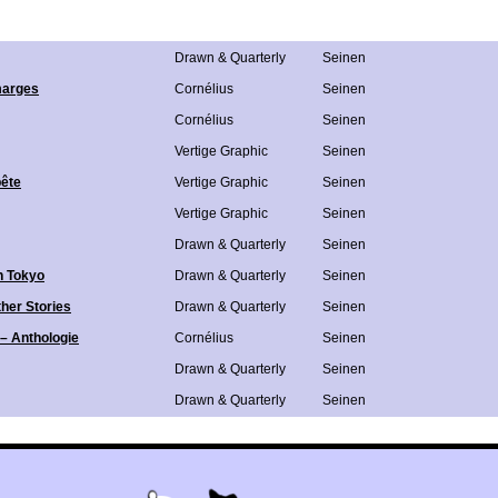
Drawn & Quarterly
Seinen
marges
Cornélius
Seinen
Cornélius
Seinen
Vertige Graphic
Seinen
bête
Vertige Graphic
Seinen
Vertige Graphic
Seinen
Drawn & Quarterly
Seinen
n Tokyo
Drawn & Quarterly
Seinen
her Stories
Drawn & Quarterly
Seinen
a – Anthologie
Cornélius
Seinen
Drawn & Quarterly
Seinen
Drawn & Quarterly
Seinen