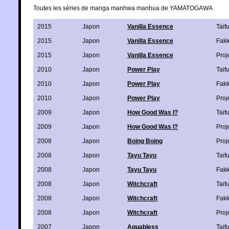
Toutes les séries de manga manhwa manhua de YAMATOGAWA
2015
Japon
Vanilla Essence
Taif
2015
Japon
Vanilla Essence
Fak
2015
Japon
Vanilla Essence
Proj
2010
Japon
Power Play
Taif
2010
Japon
Power Play
Fak
2010
Japon
Power Play
Proj
2009
Japon
How Good Was I?
Taif
2009
Japon
How Good Was I?
Proj
2008
Japon
Boing Boing
Proj
2008
Japon
Tayu Tayu
Taif
2008
Japon
Tayu Tayu
Fak
2008
Japon
Witchcraft
Taif
2008
Japon
Witchcraft
Fak
2008
Japon
Witchcraft
Proj
2007
Japon
Aquabless
Taif