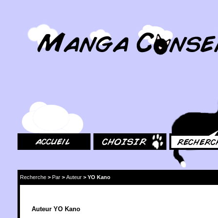
MangaConseil.com
Accueil
Choisir
Rechercher
Recherche
>
Par
>
Auteur
>
YO Kano
Auteur YO Kano