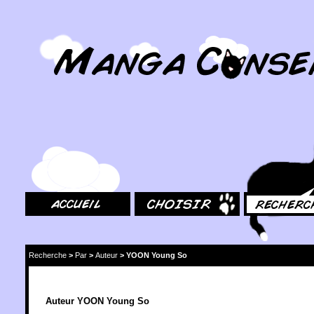
MangaConseil.com
Accueil
Choisir
Rechercher
Recherche
>
Par
>
Auteur
>
YOON Young So
Auteur YOON Young So