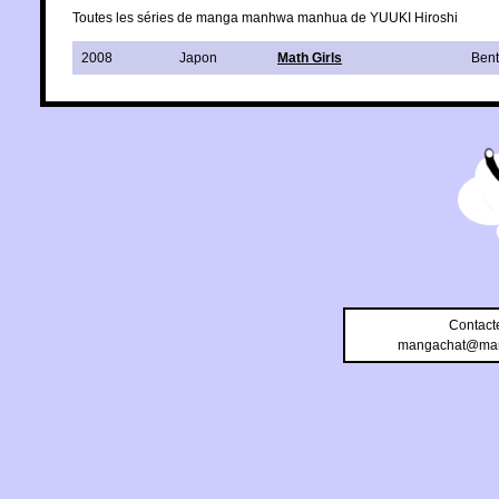
Toutes les séries de manga manhwa manhua de YUUKI Hiroshi
2008
Japon
Math Girls
Ben
Contact
mangachat@man