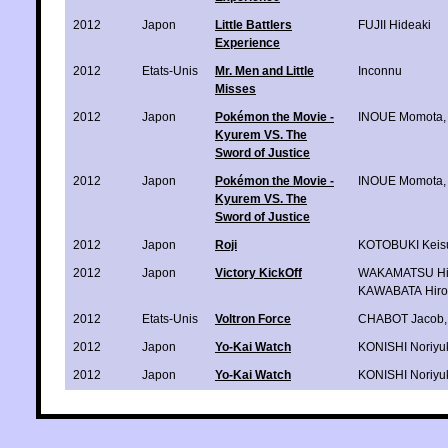
2012
Japon
Little Battlers
FUJII Hideaki
Experience
2012
Etats-Unis
Mr. Men and Little
Inconnu
Misses
2012
Japon
Pokémon the Movie -
INOUE Momota
Kyurem VS. The
Sword of Justice
2012
Japon
Pokémon the Movie -
INOUE Momota
Kyurem VS. The
Sword of Justice
2012
Japon
Roji
KOTOBUKI Keis
2012
Japon
Victory KickOff
WAKAMATSU Hi
KAWABATA Hiro
2012
Etats-Unis
Voltron Force
CHABOT Jacob
2012
Japon
Yo-Kai Watch
KONISHI Noriyu
2012
Japon
Yo-Kai Watch
KONISHI Noriyu