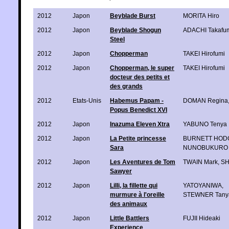
2012
Japon
Beyblade Burst
MORITA Hiro
2012
Japon
Beyblade Shogun
ADACHI Takafu
Steel
2012
Japon
Chopperman
TAKEI Hirofumi
2012
Japon
Chopperman, le super
TAKEI Hirofumi
docteur des petits et
des grands
2012
Etats-Unis
Habemus Papam -
DOMAN Regina
Popus Benedict XVI
2012
Japon
Inazuma Eleven Xtra
YABUNO Tenya
2012
Japon
La Petite princesse
BURNETT HODG
Sara
NUNOBUKURO 
2012
Japon
Les Aventures de Tom
TWAIN Mark
,
SH
Sawyer
2012
Japon
Lilli, la fillette qui
YATOYANIWA
,
murmure à l'oreille
STEWNER Tany
des animaux
2012
Japon
Little Battlers
FUJII Hideaki
Experience