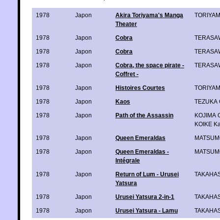
1978
Japon
Akira Toriyama's Manga
TORIYAM
Theater
1978
Japon
Cobra
TERASAW
1978
Japon
Cobra
TERASAW
1978
Japon
Cobra, the space pirate -
TERASAW
Coffret -
1978
Japon
Histoires Courtes
TORIYAM
1978
Japon
Kaos
TEZUKA 
1978
Japon
Path of the Assassin
KOJIMA 
KOIKE K
1978
Japon
Queen Emeraldas
MATSUMO
1978
Japon
Queen Emeraldas -
MATSUMO
Intégrale
1978
Japon
Return of Lum - Urusei
TAKAHAS
Yatsura
1978
Japon
Urusei Yatsura 2-in-1
TAKAHAS
1978
Japon
Urusei Yatsura - Lamu
TAKAHAS