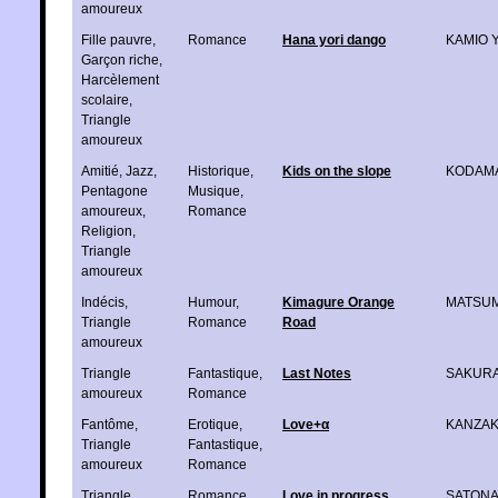
amoureux
Fille pauvre
,
Romance
Hana yori dango
KAMIO 
Garçon riche
,
Harcèlement
scolaire
,
Triangle
amoureux
Amitié
,
Jazz
,
Historique
,
Kids on the slope
KODAMA
Pentagone
Musique
,
amoureux
,
Romance
Religion
,
Triangle
amoureux
Indécis
,
Humour
,
Kimagure Orange
MATSUM
Triangle
Romance
Road
amoureux
Triangle
Fantastique
,
Last Notes
SAKURA
amoureux
Romance
Fantôme
,
Erotique
,
Love+α
KANZAKI
Triangle
Fantastique
,
amoureux
Romance
Triangle
Romance
Love in progress
SATONA