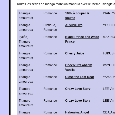
Toutes les séries de manga manhwa manhua avec le thème Triangle
Triangle
Romance
10th, à couper le
INARI Y
amoureux
souffle
Triangle
Erotique
,
Ai suru Hito
YOSHIH
amoureux
Romance
Lycée
,
Romance
Black Prince and White
MAKINO
Triangle
Prince
amoureux
Triangle
Romance
Cherry Juice
FUKUSH
amoureux
Triangle
Romance
Choco Strawberry
PSYCHE
amoureux
Vanilla
Triangle
Romance
Close the Last Door
YAMADA
amoureux
Triangle
Romance
Crazy Love Story
LEE Vin
amoureux
Triangle
Romance
Crazy Love Story
LEE Vin
amoureux
Triangle
Romance
Hakoniwa Angel
ODA Ay