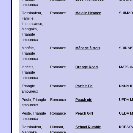
amoureux
Dessinateur
,
Romance
Maid in Heaven
SHIMAD
Famille
,
Impuissance
,
Mangaka
,
Triangle
amoureux
Modèle
,
Romance
Ménage à trois
SHIRAIS
Triangle
amoureux
Indécis
,
Romance
Orange Road
MATSUM
Triangle
amoureux
Triangle
Romance
Parfait Tic
NANAJI
amoureux
Peste
,
Triangle
Romance
Peach girl
UEDA M
amoureux
Peste
,
Triangle
Romance
Peach Girl
UEDA M
amoureux
Dessinateur
,
Humour
,
School Rumble
KOBAYAS
Mangaka
,
Romance