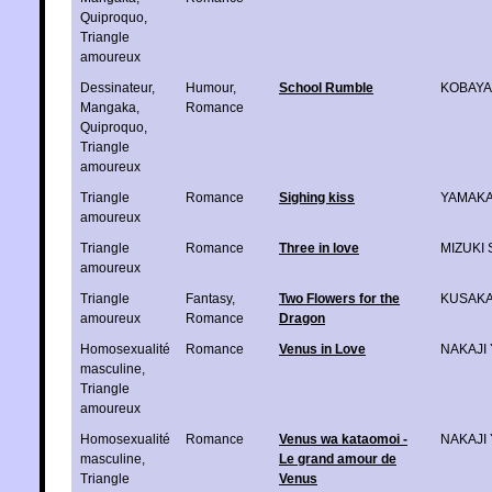
Quiproquo
,
Triangle
amoureux
Dessinateur
,
Humour
,
School Rumble
KOBAYAS
Mangaka
,
Romance
Quiproquo
,
Triangle
amoureux
Triangle
Romance
Sighing kiss
YAMAKA
amoureux
Triangle
Romance
Three in love
MIZUKI 
amoureux
Triangle
Fantasy
,
Two Flowers for the
KUSAKA
amoureux
Romance
Dragon
Homosexualité
Romance
Venus in Love
NAKAJI 
masculine
,
Triangle
amoureux
Homosexualité
Romance
Venus wa kataomoi -
NAKAJI 
masculine
,
Le grand amour de
Triangle
Venus