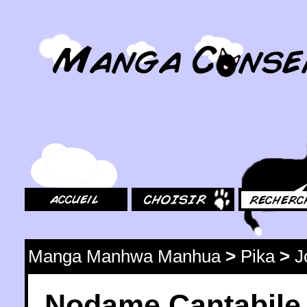
MangaConseil.com
Accueil
Choisir
Rechercher
Manga Manhwa Manhua
>
Pika
>
J
Nodame Cantabile