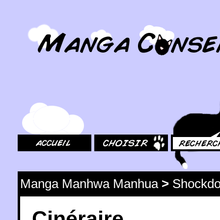
MangaConseil.com
Accueil
Choisir
Rechercher
Manga Manhwa Manhua
>
Shockd
Cinéraire