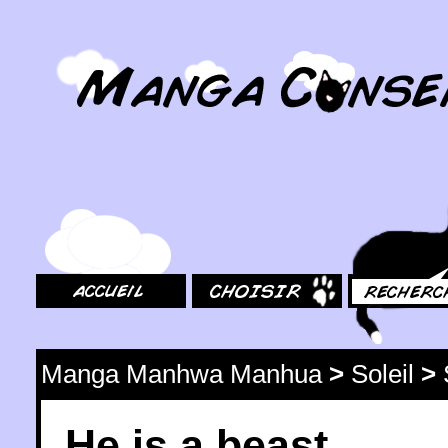
MangaConseil.com
Accueil
Choisir
Rechercher
Manga Manhwa Manhua
>
Soleil
>
He is a beast