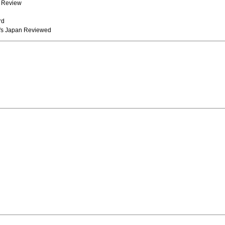
n Review
rd
on's Japan Reviewed