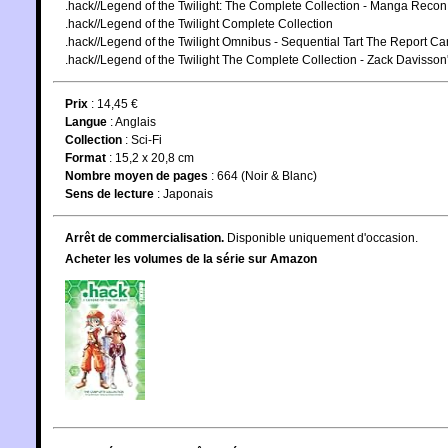
.hack//Legend of the Twilight: The Complete Collection - Manga Reco
.hack//Legend of the Twilight Complete Collection
.hack//Legend of the Twilight Omnibus - Sequential Tart The Report Ca
.hack//Legend of the Twilight The Complete Collection - Zack Daviss
Prix
: 14,45 €
Langue
:
Anglais
Collection
:
Sci-Fi
Format
: 15,2 x 20,8 cm
Nombre moyen de pages
: 664 (Noir & Blanc)
Sens de lecture
: Japonais
Arrêt de commercialisation.
Disponible uniquement d'occasion.
Acheter les volumes de la série sur Amazon