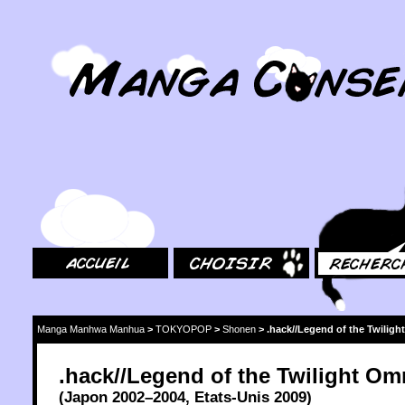
MangaConseil.com
Accueil
Choisir
Rechercher
Manga Manhwa Manhua
>
TOKYOPOP
>
Shonen
>
.hack//Legend of the Twilig
.hack//Legend of the Twilight O
(
Japon
2002
–2004,
Etats-Unis
2009
)