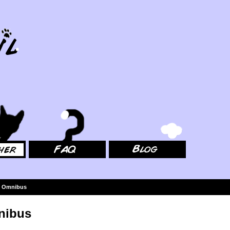
FAQ
Blog
ht Omnibus
mnibus