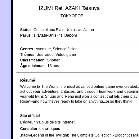
IZUMI Rei
,
AZAKI Tatsuya
TOKYOPOP
Statut
:
Complet aux Etats-Unis et au Japon
Parus
: 1 (
Etats-Unis
) / 1 (
Japon
)
Genres
:
Aventure
,
Science-fiction
Thèmes
:
Jeu vidéo
,
Video game
Classification
:
Shonen
Âge minimum
:
13 ans
Résumé
Welcome to The World, the most advanced online game ever created...
act out your adventure fantasies, and through teamwork and determi
year-old twins Shugo and Rena just won a contest that lets them play 
Rose"--and now they're ready to take on anything...or so they think!
Site officiel
L'éditeur n'a plus de site internet.
Consulter les critiques
.hack//Legend of the Twilight: The Complete Collection - Blogcritics 