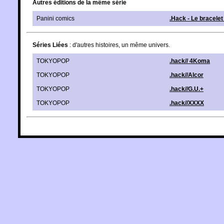
Autres éditions de la même série
Panini comics
.Hack - Le bracele
Séries Liées
: d'autres histoires, un même univers.
TOKYOPOP
.hack// 4Koma
TOKYOPOP
.hack//Alcor
TOKYOPOP
.hack//G.U.+
TOKYOPOP
.hack//XXXX