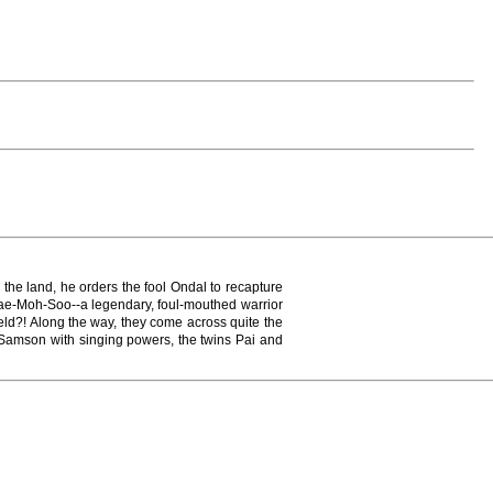
e land, he orders the fool Ondal to recapture
 Hae-Moh-Soo--a legendary, foul-mouthed warrior
eld?! Along the way, they come across quite the
s Samson with singing powers, the twins Pai and