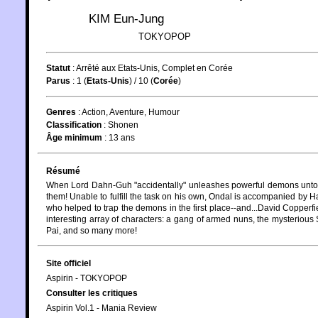
KIM Eun-Jung
TOKYOPOP
Statut
:
Arrêté aux Etats-Unis, Complet en Corée
Parus
: 1 (
Etats-Unis
) / 10 (
Corée
)
Genres
:
Action
,
Aventure
,
Humour
Classification
:
Shonen
Âge minimum
:
13 ans
Résumé
When Lord Dahn-Guh "accidentally" unleashes powerful demons unto th
them! Unable to fulfill the task on his own, Ondal is accompanied by
who helped to trap the demons in the first place--and...David Copperfi
interesting array of characters: a gang of armed nuns, the mysteriou
Pai, and so many more!
Site officiel
Aspirin - TOKYOPOP
Consulter les critiques
Aspirin Vol.1 - Mania Review