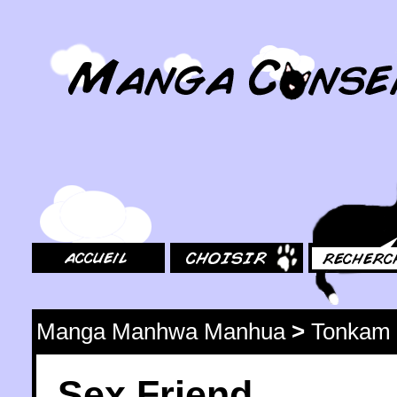
MangaConseil.com
Accueil
Choisir
Rechercher
Manga Manhwa Manhua
>
Tonkam
Sex Friend