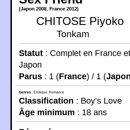
(
Japon
2008
,
France
2012
)
CHITOSE Piyoko
Tonkam
Statut
:
Complet en France e
Japon
Parus
: 1 (
France
) / 1 (
Japo
Genres
:
Erotique
,
Romance
Classification
:
Boy's Love
Âge minimum
:
18 ans