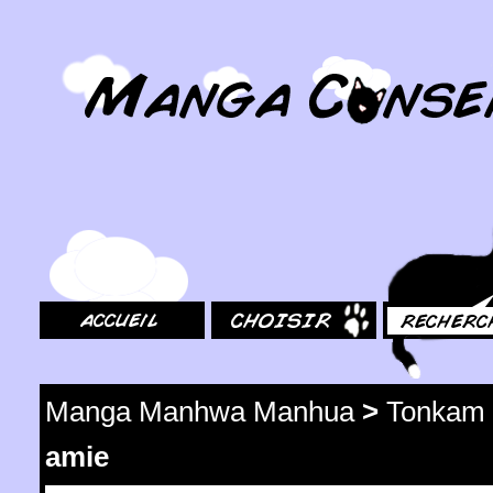
MangaConseil.com
Accueil
Choisir
Rechercher
Manga Manhwa Manhua
>
Tonkam
amie