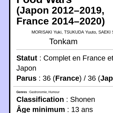
(
Japon
2012
–2019,
France
2014
–2020)
MORISAKI Yuki
,
TSUKUDA Yuuto
,
SAEKI 
Tonkam
Statut
:
Complet en France e
Japon
Parus
: 36 (
France
) / 36 (
Ja
Genres
:
Gastronomie
,
Humour
Classification
:
Shonen
Âge minimum
:
13 ans