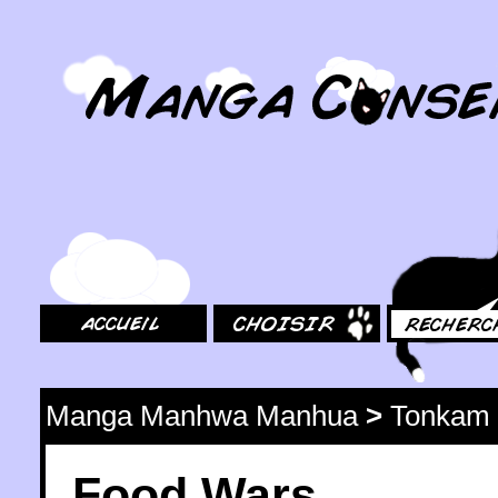
MangaConseil.com
Accueil
Choisir
Rechercher
Manga Manhwa Manhua
>
Tonkam
Food Wars