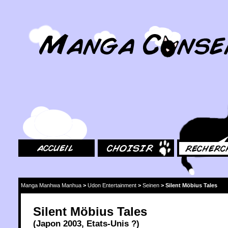
MangaConseil.com
Accueil
Choisir
Rechercher
Manga Manhwa Manhua
>
Udon Entertainment
>
Seinen
>
Silent Möbius Tales
Silent Möbius Tales
(
Japon
2003
,
Etats-Unis
?)