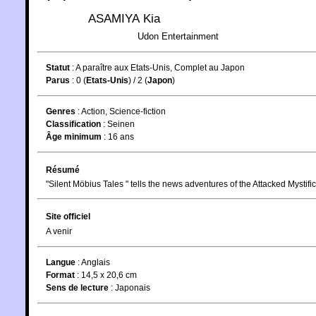
ASAMIYA Kia
Udon Entertainment
Statut
:
A paraître aux Etats-Unis, Complet au Japon
Parus
: 0 (
Etats-Unis
) / 2 (
Japon
)
Genres
:
Action
,
Science-fiction
Classification
:
Seinen
Âge minimum
:
16 ans
Résumé
"Silent Möbius Tales " tells the news adventures of the Attacked Mystific
Site officiel
A venir
Langue
:
Anglais
Format
: 14,5 x 20,6 cm
Sens de lecture
: Japonais