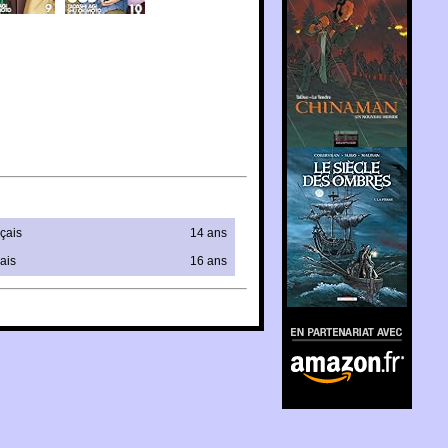
çais
14 ans
ais
16 ans
En partenariat avec
Amazon.fr