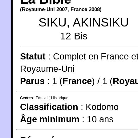
(
Royaume-Uni
2007
,
France
2008
)
SIKU
,
AKINSIKU
12 Bis
Statut
:
Complet en France e
Royaume-Uni
Parus
: 1 (
France
) / 1 (
Roya
Genres
:
Educatif
,
Historique
Classification
:
Kodomo
Âge minimum
:
10 ans