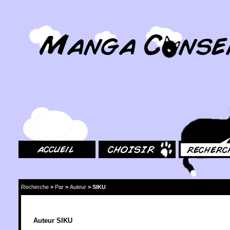
MangaConseil.com
Accueil
Choisir
Rechercher
Recherche
>
Par
>
Auteur
>
SIKU
Auteur SIKU