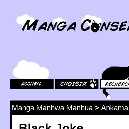
MangaConseil.com
Accueil
Choisir
Rechercher
Manga Manhwa Manhua
>
Ankama
Black Joke