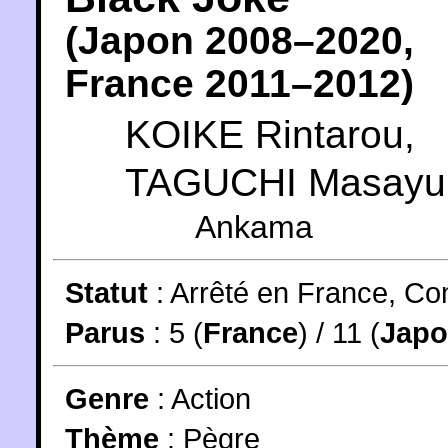
(
Japon
2008
–2020,
France
2011
–2012)
KOIKE Rintarou
,
TAGUCHI Masayu
Ankama
Statut
:
Arrêté en France, Co
Parus
: 5 (
France
) / 11 (
Jap
Genre
:
Action
Thème
:
Pègre