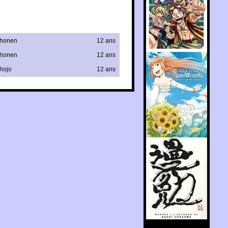
honen
12 ans
honen
12 ans
hojo
12 ans