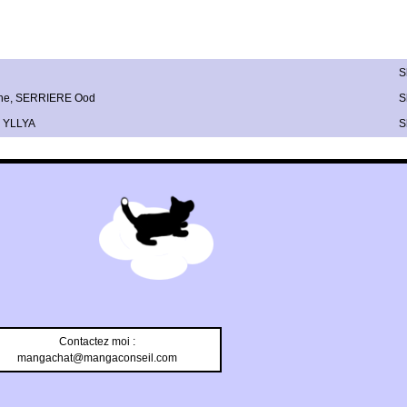
S
he
,
SERRIERE Ood
S
,
YLLYA
S
Contactez moi :
mangachat@mangaconseil.com