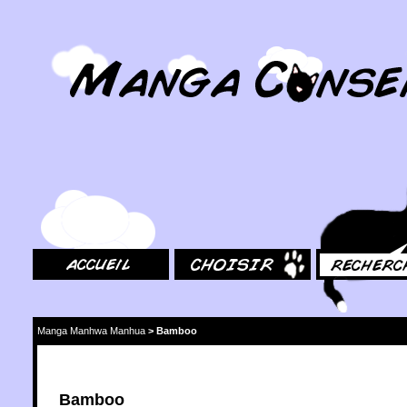
MangaConseil.com
Accueil
Choisir
Rechercher
Manga Manhwa Manhua
>
Bamboo
Bamboo