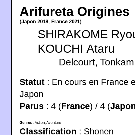
Arifureta Origines
(
Japon
2018
,
France
2021
)
SHIRAKOME Ryo
KOUCHI Ataru
Delcourt
,
Tonkam
Statut
:
En cours en France e
Japon
Parus
: 4 (
France
) / 4 (
Japo
Genres
:
Action
,
Aventure
Classification
:
Shonen