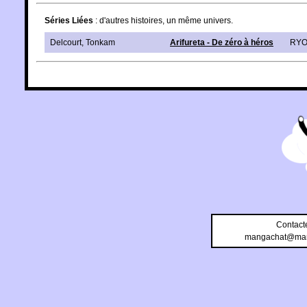
Séries Liées
: d'autres histoires, un même univers.
Delcourt
,
Tonkam
Arifureta - De zéro à héros
RY
Contact
mangachat@man