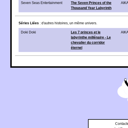
Seven Seas Entertainment
The Seven Princes of the
AIK
Thousand Year Labyrinth
Séries Liées
: d'autres histoires, un même univers.
Doki Doki
Les 7 princes et le
AIK
labyrinthe millénaire - Le
chevalier du corridor
éternel
Contact