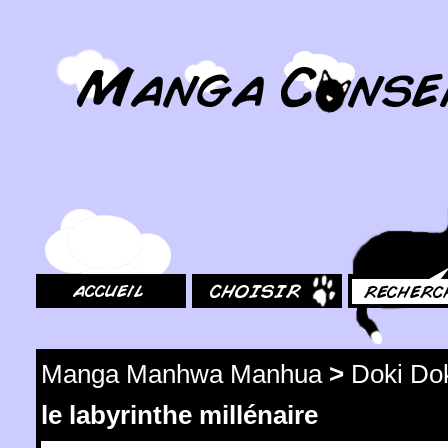
MangaConseil.com
Accueil
Choisir
Rechercher
Manga Manhwa Manhua
>
Doki Do
le labyrinthe millénaire