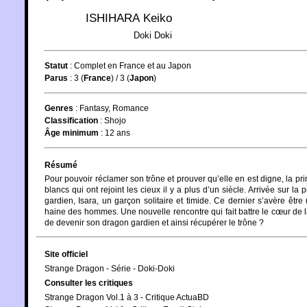
ISHIHARA Keiko
Doki Doki
Statut
:
Complet en France et au Japon
Parus
: 3 (
France
) / 3 (
Japon
)
Genres
:
Fantasy
,
Romance
Classification
:
Shojo
Âge minimum
:
12 ans
Résumé
Pour pouvoir réclamer son trône et prouver qu’elle en est digne, la p
blancs qui ont rejoint les cieux il y a plus d’un siècle. Arrivée sur l
gardien, Isara, un garçon solitaire et timide. Ce dernier s’avère êt
haine des hommes. Une nouvelle rencontre qui fait battre le cœur de la
de devenir son dragon gardien et ainsi récupérer le trône ?
Site officiel
Strange Dragon - Série - Doki-Doki
Consulter les critiques
Strange Dragon Vol.1 à 3 - Critique ActuaBD