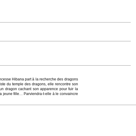
rincesse Hibana part à la recherche des dragons
a piste du temple des dragons, elle rencontre son
re un dragon cachant son apparence pour fuir la
 jeune fille… Parviendra-t-elle à le convaincre