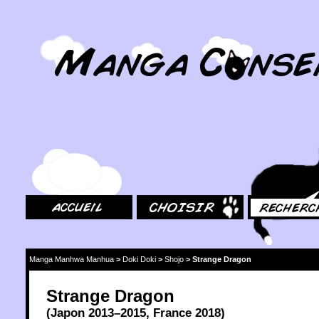
MangaConseil.com
Accueil
Choisir
Rechercher
Manga Manhwa Manhua
>
Doki Doki
>
Shojo
>
Strange Dragon
Strange Dragon
(
Japon
2013
–2015,
France
2018
)