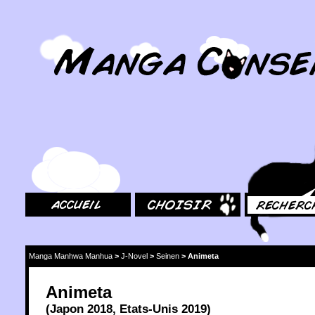
MangaConseil.com
Accueil
Choisir
Rechercher
Manga Manhwa Manhua
>
J-Novel
>
Seinen
>
Animeta
Animeta
(
Japon
2018
,
Etats-Unis
2019
)