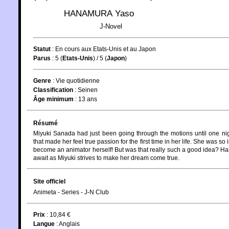
HANAMURA Yaso
J-Novel
Statut
:
En cours aux Etats-Unis et au Japon
Parus
: 5 (
Etats-Unis
) / 5 (
Japon
)
Genre
:
Vie quotidienne
Classification
:
Seinen
Âge minimum
:
13 ans
Résumé
Miyuki Sanada had just been going through the motions until one nig
that made her feel true passion for the first time in her life. She was s
become an animator herself! But was that really such a good idea? Har
await as Miyuki strives to make her dream come true.
Site officiel
Animeta - Series - J-N Club
Prix
: 10,84 €
Langue
:
Anglais