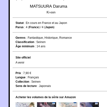
MATSUURA Daruma
Ki-oon
Statut
:
En cours en France et au Japon
Parus
: 4 (
France
) / 4 (
Japon
)
Genres
:
Fantastique
,
Historique
,
Romance
Classification
:
Seinen
Âge minimum
:
14 ans
Site officiel
A venir
Prix
: 7,90 €
Langue
:
Français
Collection
:
Seinen
Sens de lecture
: Japonais
Acheter les volumes de la série sur Amazon