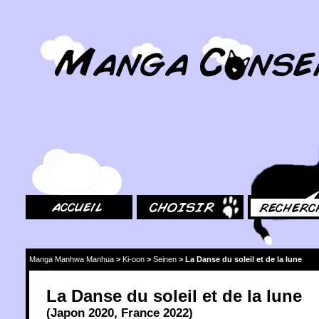
MangaConseil.com
Accueil
Choisir
Rechercher
Manga Manhwa Manhua
>
Ki-oon
>
Seinen
>
La Danse du soleil et de la lune
La Danse du soleil et de la lune
(
Japon
2020
,
France
2022
)