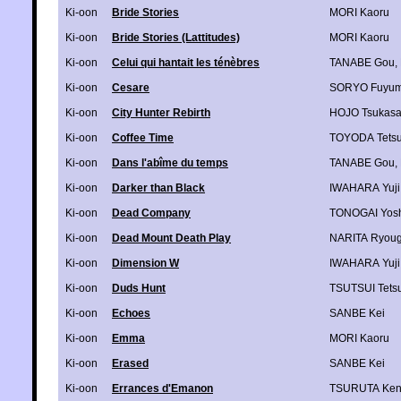
Ki-oon
Bride Stories
MORI Kaoru
Ki-oon
Bride Stories (Lattitudes)
MORI Kaoru
Ki-oon
Celui qui hantait les ténèbres
TANABE Gou
,
Ki-oon
Cesare
SORYO Fuyum
Ki-oon
City Hunter Rebirth
HOJO Tsukas
Ki-oon
Coffee Time
TOYODA Tets
Ki-oon
Dans l'abîme du temps
TANABE Gou
,
Ki-oon
Darker than Black
IWAHARA Yuji
Ki-oon
Dead Company
TONOGAI Yosh
Ki-oon
Dead Mount Death Play
NARITA Ryou
Ki-oon
Dimension W
IWAHARA Yuji
Ki-oon
Duds Hunt
TSUTSUI Tets
Ki-oon
Echoes
SANBE Kei
Ki-oon
Emma
MORI Kaoru
Ki-oon
Erased
SANBE Kei
Ki-oon
Errances d'Emanon
TSURUTA Ken