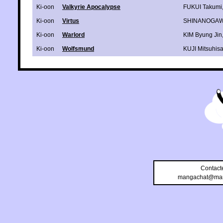
Ki-oon
Valkyrie Apocalypse
FUKUI Takumi
Ki-oon
Virtus
SHINANOGAW
Ki-oon
Warlord
KIM Byung Jin
Ki-oon
Wolfsmund
KUJI Mitsuhis
Contact
mangachat@man