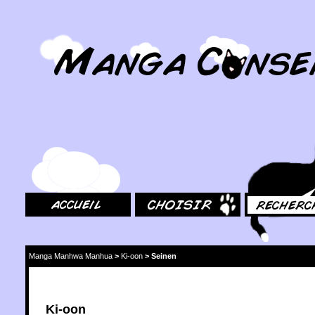
MangaConseil.com
Accueil
Choisir
Rechercher
Manga Manhwa Manhua
>
Ki-oon
>
Seinen
Ki-oon