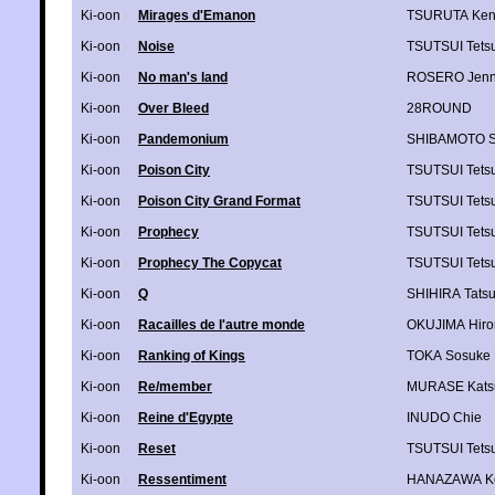
Ki-oon
Mirages d'Emanon
TSURUTA Ken
Ki-oon
Noise
TSUTSUI Tets
Ki-oon
No man's land
ROSERO Jenn
Ki-oon
Over Bleed
28ROUND
Ki-oon
Pandemonium
SHIBAMOTO 
Ki-oon
Poison City
TSUTSUI Tets
Ki-oon
Poison City Grand Format
TSUTSUI Tets
Ki-oon
Prophecy
TSUTSUI Tets
Ki-oon
Prophecy The Copycat
TSUTSUI Tets
Ki-oon
Q
SHIHIRA Tats
Ki-oon
Racailles de l'autre monde
OKUJIMA Hir
Ki-oon
Ranking of Kings
TOKA Sosuke
Ki-oon
Re/member
MURASE Katsu
Ki-oon
Reine d'Egypte
INUDO Chie
Ki-oon
Reset
TSUTSUI Tets
Ki-oon
Ressentiment
HANAZAWA K