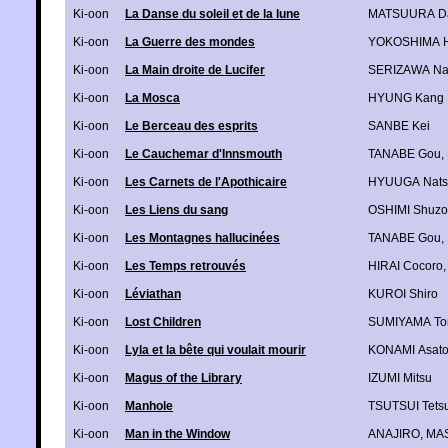
Ki-oon
La Danse du soleil et de la lune
MATSUURA D
Ki-oon
La Guerre des mondes
YOKOSHIMA Hi
Ki-oon
La Main droite de Lucifer
SERIZAWA Na
Ki-oon
La Mosca
HYUNG Kang 
Ki-oon
Le Berceau des esprits
SANBE Kei
Ki-oon
Le Cauchemar d'Innsmouth
TANABE Gou
,
Ki-oon
Les Carnets de l'Apothicaire
HYUUGA Nats
Ki-oon
Les Liens du sang
OSHIMI Shuzo
Ki-oon
Les Montagnes hallucinées
TANABE Gou
,
Ki-oon
Les Temps retrouvés
HIRAI Cocoro
Ki-oon
Léviathan
KUROI Shiro
Ki-oon
Lost Children
SUMIYAMA To
Ki-oon
Lyla et la bête qui voulait mourir
KONAMI Asat
Ki-oon
Magus of the Library
IZUMI Mitsu
Ki-oon
Manhole
TSUTSUI Tets
Ki-oon
Man in the Window
ANAJIRO
,
MA