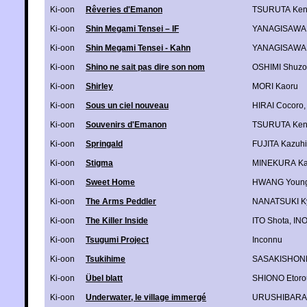
Ki-oon
Rêveries d'Emanon
TSURUTA Ken
Ki-oon
Shin Megami Tensei – IF
YANAGISAWA 
Ki-oon
Shin Megami Tensei - Kahn
YANAGISAWA 
Ki-oon
Shino ne sait pas dire son nom
OSHIMI Shuzo
Ki-oon
Shirley
MORI Kaoru
Ki-oon
Sous un ciel nouveau
HIRAI Cocoro
Ki-oon
Souvenirs d'Emanon
TSURUTA Ken
Ki-oon
Springald
FUJITA Kazuhi
Ki-oon
Stigma
MINEKURA Ka
Ki-oon
Sweet Home
HWANG Youn
Ki-oon
The Arms Peddler
NANATSUKI Ky
Ki-oon
The Killer Inside
ITO Shota
,
IN
Ki-oon
Tsugumi Project
Inconnu
Ki-oon
Tsukihime
SASAKISHON
Ki-oon
Übel blatt
SHIONO Etorou
Ki-oon
Underwater, le village immergé
URUSHIBARA 