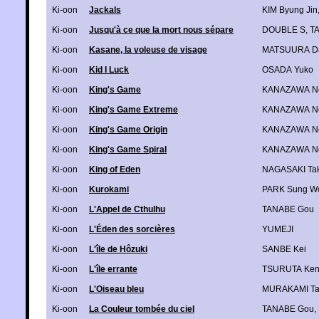
Ki-oon
Jackals
KIM Byung Jin
Ki-oon
Jusqu'à ce que la mort nous sépare
DOUBLE S
,
TA
Ki-oon
Kasane, la voleuse de visage
MATSUURA D
Ki-oon
Kid I Luck
OSADA Yuko
Ki-oon
King's Game
KANAZAWA No
Ki-oon
King's Game Extreme
KANAZAWA No
Ki-oon
King's Game Origin
KANAZAWA No
Ki-oon
King's Game Spiral
KANAZAWA No
Ki-oon
King of Eden
NAGASAKI Tak
Ki-oon
Kurokami
PARK Sung W
Ki-oon
L'Appel de Cthulhu
TANABE Gou
Ki-oon
L'Éden des sorcières
YUMEJI
Ki-oon
L'île de Hôzuki
SANBE Kei
Ki-oon
L'île errante
TSURUTA Ken
Ki-oon
L'Oiseau bleu
MURAKAMI Ta
Ki-oon
La Couleur tombée du ciel
TANABE Gou
,