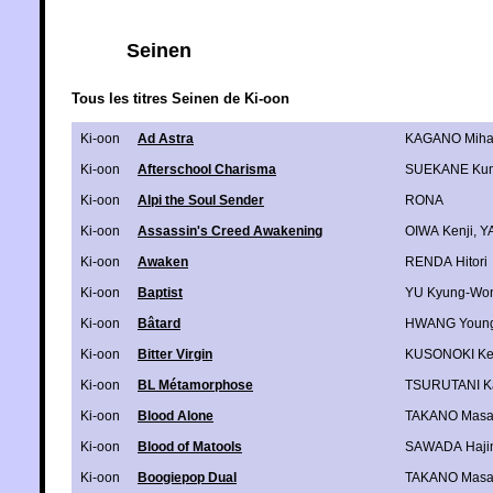
Seinen
Tous les titres Seinen de Ki-oon
Ki-oon
Ad Astra
KAGANO Miha
Ki-oon
Afterschool Charisma
SUEKANE Ku
Ki-oon
Alpi the Soul Sender
RONA
Ki-oon
Assassin's Creed Awakening
OIWA Kenji
,
Y
Ki-oon
Awaken
RENDA Hitori
Ki-oon
Baptist
YU Kyung-Wo
Ki-oon
Bâtard
HWANG Youn
Ki-oon
Bitter Virgin
KUSONOKI Ke
Ki-oon
BL Métamorphose
TSURUTANI Ka
Ki-oon
Blood Alone
TAKANO Masa
Ki-oon
Blood of Matools
SAWADA Haji
Ki-oon
Boogiepop Dual
TAKANO Masa