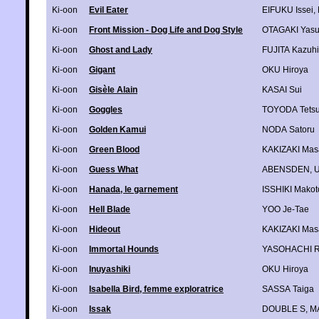
Ki-oon
Evil Eater
EIFUKU Issei
,
Ki-oon
Front Mission - Dog Life and Dog Style
OTAGAKI Yas
Ki-oon
Ghost and Lady
FUJITA Kazuhi
Ki-oon
Gigant
OKU Hiroya
Ki-oon
Gisèle Alain
KASAI Sui
Ki-oon
Goggles
TOYODA Tets
Ki-oon
Golden Kamui
NODA Satoru
Ki-oon
Green Blood
KAKIZAKI Mas
Ki-oon
Guess What
ABENSDEN
,
U
Ki-oon
Hanada, le garnement
ISSHIKI Makot
Ki-oon
Hell Blade
YOO Je-Tae
Ki-oon
Hideout
KAKIZAKI Mas
Ki-oon
Immortal Hounds
YASOHACHI 
Ki-oon
Inuyashiki
OKU Hiroya
Ki-oon
Isabella Bird, femme exploratrice
SASSA Taiga
Ki-oon
Issak
DOUBLE S
,
MA