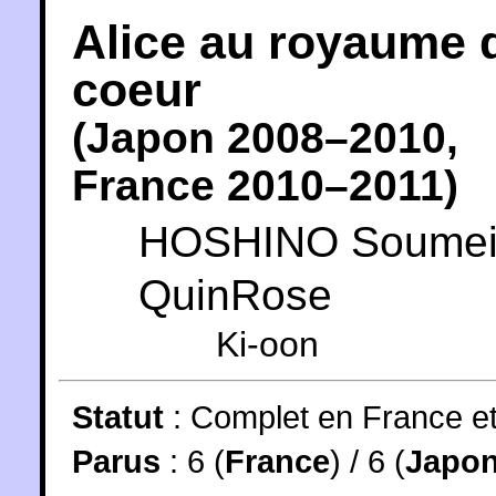
Alice au royaume 
coeur
(
Japon
2008
–2010,
France
2010
–2011)
HOSHINO Soume
QuinRose
Ki-oon
Statut
:
Complet en France e
Parus
: 6 (
France
) / 6 (
Japo