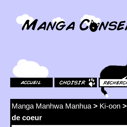
MangaConseil.com
Accueil
Choisir
Rechercher
Manga Manhwa Manhua
>
Ki-oon
de coeur