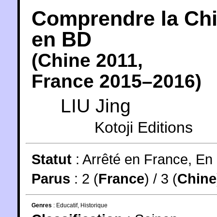
Comprendre la Ch
en BD
(
Chine
2011
,
France
2015
–2016)
LIU Jing
Kotoji Editions
Statut
:
Arrêté en France, En
Parus
: 2 (
France
) / 3 (
Chine
Genres
:
Educatif
,
Historique