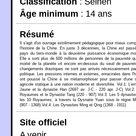
Classification
:
Seinen
Âge minimum
:
14 ans
Résumé
Il s'agit d'un ouvrage extrêmement pédagogique pour mieux com
l'histoire de la Chine. En juste 3 décennies, la Chine est pass
pays du tiers-monde à la deuxième puissance économique mon
Elle a sorti plus de 600 millions de personnes de la pauvreté q
moitié de la planète vit encore en-dessous du seuil de pauvre
changements drastiques ne sont pas arrivés nécessairement pa
politique. Les pressions internes et externes, enracinées dans l'hi
ont poussé la Chine à se métamorphoser pour passer d'une s
agricole statique à une nation moderne et diversifiée. Vol.1: L'e
Jaune et la dynastie Han (2697 av. J-C - 220 apr. J-C) Vol.2
Royaumes et le Dynastie Tang (220 - 907) Vol.3: Les 5 dynastie
les 10 Royaumes, à travers la Dysnatie Yuan sous le règne M
(907 - 1368) Vol.4: Les Dynasties Ming et Qing (1368 - 1911)
Site officiel
A venir