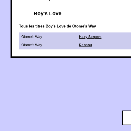
Boy's Love
Tous les titres Boy's Love de Otome's Way
Otome's Way
Hazy Serpent
Otome's Way
Rensou