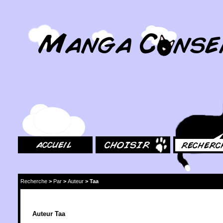
MangaConseil.com
Accueil
Choisir
Rechercher
Recherche
>
Par
>
Auteur
>
Taa
Auteur Taa