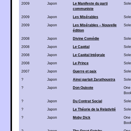
2009
Japon
Le Manifeste du parti
Sole
communiste
2009
Japon
Les Misérables
Sole
2009
Japon
Les Misérables – Nouvelle
Sole
édition
2008
Japon
Divine Comédie
Sole
2008
Japon
Le Capital
Sole
2008
Japon
Le Capital Intégrale
Sole
2008
Japon
Le Prince
Sole
2007
Japon
Guerre et paix
Sole
?
Japon
Ainsi parlait Zarathoustra
Sole
?
Japon
Don Quixote
One
Boo
?
Japon
Du Contrat Social
Sole
?
Japon
Le Théorie de la Relativité
Sole
?
Japon
Moby Dick
One
Boo
?
Japon
The Great Gatsby
One