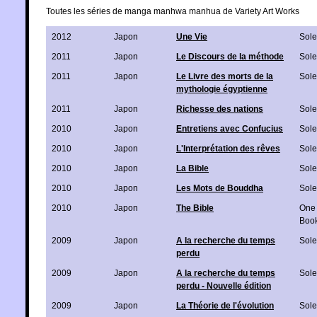
Toutes les séries de manga manhwa manhua de Variety Art Works
2012
Japon
Une Vie
Sole
2011
Japon
Le Discours de la méthode
Sole
2011
Japon
Le Livre des morts de la
Sole
mythologie égyptienne
2011
Japon
Richesse des nations
Sole
2010
Japon
Entretiens avec Confucius
Sole
2010
Japon
L'Interprétation des rêves
Sole
2010
Japon
La Bible
Sole
2010
Japon
Les Mots de Bouddha
Sole
2010
Japon
The Bible
One
Boo
2009
Japon
A la recherche du temps
Sole
perdu
2009
Japon
A la recherche du temps
Sole
perdu - Nouvelle édition
2009
Japon
La Théorie de l'évolution
Sole