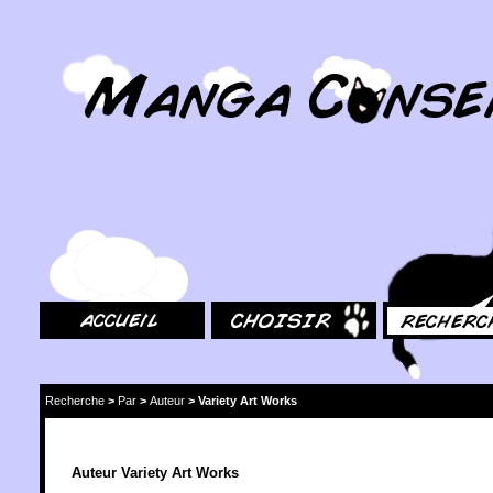
MangaConseil.com
Accueil
Choisir
Rechercher
Recherche
>
Par
>
Auteur
>
Variety Art Works
Auteur Variety Art Works