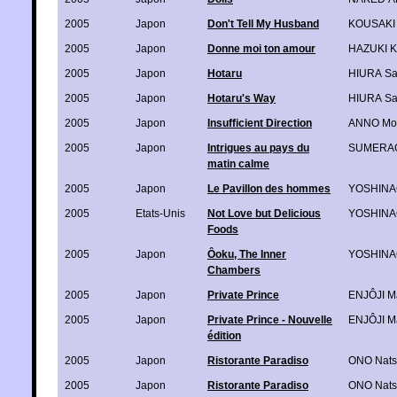
2005
Japon
Don't Tell My Husband
KOUSAKI 
2005
Japon
Donne moi ton amour
HAZUKI 
2005
Japon
Hotaru
HIURA Sa
2005
Japon
Hotaru's Way
HIURA Sa
2005
Japon
Insufficient Direction
ANNO Mo
2005
Japon
Intrigues au pays du
SUMERAGI
matin calme
2005
Japon
Le Pavillon des hommes
YOSHINA
2005
Etats-Unis
Not Love but Delicious
YOSHINA
Foods
2005
Japon
Ôoku, The Inner
YOSHINA
Chambers
2005
Japon
Private Prince
ENJÔJI M
2005
Japon
Private Prince - Nouvelle
ENJÔJI M
édition
2005
Japon
Ristorante Paradiso
ONO Nat
2005
Japon
Ristorante Paradiso
ONO Nat