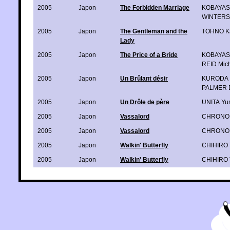
2005
Japon
The Forbidden Marriage
KOBAYASH
WINTERS
2005
Japon
The Gentleman and the
TOHNO K
Lady
2005
Japon
The Price of a Bride
KOBAYASH
REID Mich
2005
Japon
Un Brûlant désir
KURODA 
PALMER 
2005
Japon
Un Drôle de père
UNITA Yu
2005
Japon
Vassalord
CHRONO 
2005
Japon
Vassalord
CHRONO 
2005
Japon
Walkin' Butterfly
CHIHIRO 
2005
Japon
Walkin' Butterfly
CHIHIRO 