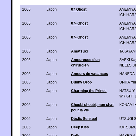
2005
Japon
07 Ghost
AMEMIYA 
ICHIHARA
2005
Japon
07- Ghost
AMEMIYA 
ICHIHARA
2005
Japon
07- Ghost
AMEMIYA 
ICHIHARA
2005
Japon
Amatsuki
TAKAYAM
2005
Japon
Amoureuse d'un
SAEKI Ka
chirurgien
NEELS Be
2005
Japon
Amours de vacances
HANEDA I
2005
Japon
Bunny Drop
UNITA Yu
2005
Japon
Charming the Prince
NATSU Yo
WRIGHT 
2005
Japon
Choubi choubi, mon chat
KONAMI K
pour la vie
2005
Japon
Déclic Sensuel
UTSUGI S
2005
Japon
Deep Kiss
KATSUMO
2005
Japon
Dolls
NAKED A